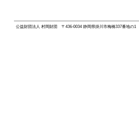
公益財団法人 村岡財団 〒436-0034 静岡県掛川市梅橋337番地の1 TEL:090-3064-